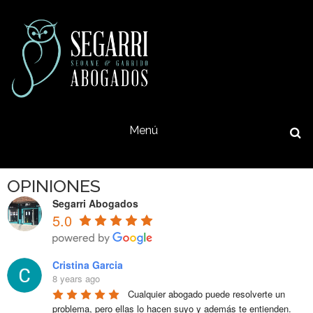
Menú
OPINIONES
Segarri Abogados
5.0
Cristina Garcia
8 years ago
Cualquier abogado puede resolverte un 
problema, pero ellas lo hacen suyo y además te entienden. 